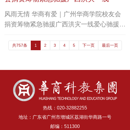
风雨无情 华商有爱｜广州华商学院校友会
捐资筹物紧急驰援广西洪灾一线爱心驰援共
抗灾情 守望相助彰显担当近日，广西南
宁、贵港等地因持续强降雨引发严重洪涝灾
共757条
1
2
3
4
5
下一页
最后一页
害，多处村镇被淹，群众生活物资告急。灾
情牵动广州华商学院校友的心。在热心校友
自发组织捐款送物的同时，华商校友企业也
积
热线：020-32882255
地址：广东省广州市增城区荔湖街华商路一号
邮编：511300