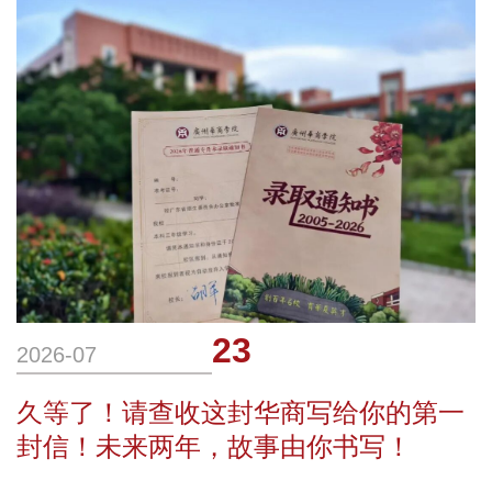
将踏上西行之路。三年前，华商科教集团旗
下广州华商学院2023届毕业生李东也从这
里出发，奔赴西藏江
23
2026-07
久等了！请查收这封华商写给你的第一
封信！未来两年，故事由你书写！