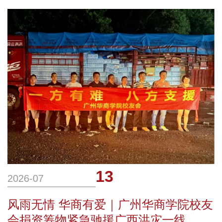
院近日，广州市增城区委统战部副部长陈笑
弟、香港增城同乡联合会郭远奇会长携交流
团一行47人莅临华商科教集团旗下广州华
商学院考察交流。广州华商学院党委书记
13
2026-07
风雨无情 华商有爱｜广州华商学院校友
会捐资筹物紧急驰援广西洪灾一线