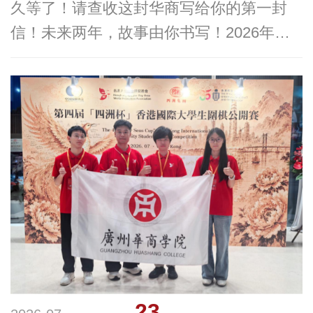
久等了！请查收这封华商写给你的第一封
信！未来两年，故事由你书写！2026年普
通专升本录取通知书快来签收你的专属信件
恭喜准华商er ~夏风掀动书页蝉鸣撞响喜讯
华商科教集团旗下广州华商学院2026年普
通专升本录取通知书已经整装出发载着华商
的温度越过千里路途向每一个翘首
23