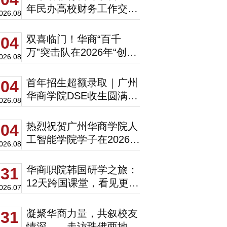
年民办高校财务工作交流
026.08
会圆满举办！
双喜临门！华商“百千
04
万”突击队在2026年“创青
026.08
春”肇庆市赛斩获二等、
三等奖！
首年招生超额录取｜广州
04
华商学院DSE收生圆满收
026.08
官！
热烈祝贺广州华商学院人
04
工智能学院学子在2026年
026.08
广东省大学生计算机设计
大赛中斩获一等奖
华商职院韩国研学之旅：
31
12天跨国课堂，看见更广
026.07
阔的世界
凝聚华商力量，共叙校友
31
情深——走访珠佛两地优