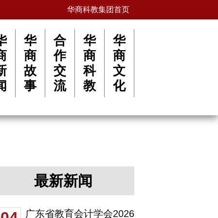
华商科教集团首页
华
华
合
华
华
商
商
作
商
商
新
故
交
科
文
闻
事
流
教
化
最新新闻
广东省教育会计学会2026
04