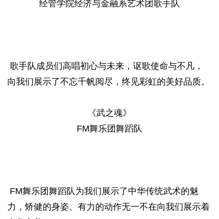
经管学院经济与金融系艺术团歌手队
歌手队成员们高唱初心与未来，讴歌使命与不凡，
向我们展示了不忘千帆阅尽，终见彩虹的美好品质。
《武之魂》
FM舞乐团舞蹈队
FM舞乐团舞蹈队为我们展示了中华传统武术的魅
力，矫健的身姿、有力的动作无一不在向我们展示着