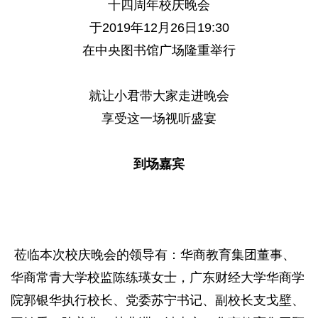
十四周年校庆晚会
于2019年12月26日19:30
在中央图书馆广场隆重举行
就让小君带大家走进晚会
享受这一场视听盛宴
到场嘉宾
莅临本次校庆晚会的领导有：华商教育集团董事、
华商常青大学校监陈练瑛女士，广东财经大学华商学
院郭银华执行校长、党委苏宁书记、副校长支戈壁、