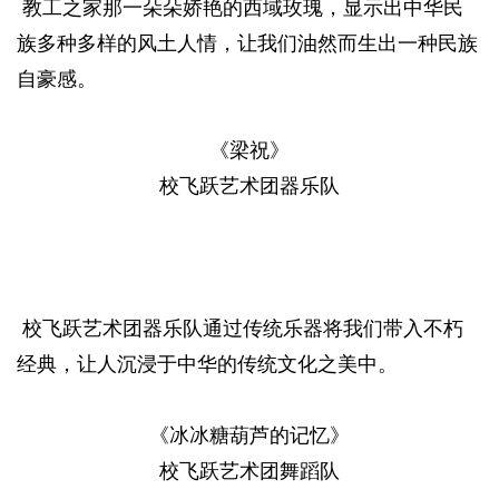
教工之家那一朵朵娇艳的西域玫瑰，显示出中华民
族多种多样的风土人情，让我们油然而生出一种民族
自豪感。
《梁祝》
校飞跃艺术团器乐队
校飞跃艺术团器乐队通过传统乐器将我们带入不朽
经典，让人沉浸于中华的传统文化之美中。
《冰冰糖葫芦的记忆》
校飞跃艺术团舞蹈队