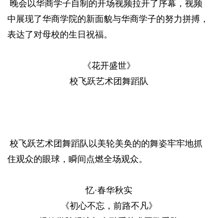
晚会以华商学子自制的开场视频拉开了序幕，视频
中展现了华商学院的新面貌与华商学子的努力拼搏，
表达了对母校的生日祝福。
《花开盛世》
校飞跃艺术团舞蹈队
校飞跃艺术团舞蹈队以美轮美奂的的舞姿牢牢地抓
住观众的眼球，瞬间点燃全场观众。
忆·春华秋实
《初心不忘，前路不凡》