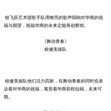
校飞跃艺术团歌手队用嘹亮的歌声唱响对华商的祝
福与期望，祝福华商的未来定能再创辉煌。
《舞动青春》
校健美操队
校健美操队他们活力四射，在舞动青春的同时也表
达着对华商的祝福，寓意着华商前程似锦，未来可
期。