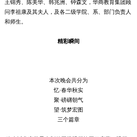
王锦秀、陈美华、韩兆洲、钟森文，华商教育集团顾
问李祖康及其夫人，及各二级学院、系、部门负责人
和师生。
精彩瞬间
本次晚会共分为
忆·春华秋实
聚·磅礴朝气
望·筑梦宏图
三个篇章