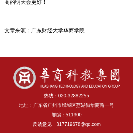
商的明天会更好！
文章来源：广东财经大学华商学院
热线：020-32882255
地址：广东省广州市增城区荔湖街华商路一号
邮编：511300
反馈意见：317719678@qq.com