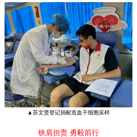
▲苏文贤登记捐献造血干细胞采样
铁肩担责 勇毅前行