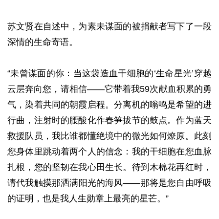
苏文贤在自述中，为素未谋面的被捐献者写下了一段
深情的生命寄语。
“未曾谋面的你：当这袋造血干细胞的‘生命星光’穿越
云层奔向您，请相信——它带着我59次献血积累的勇
气，染着共同的朝霞启程。分离机的嗡鸣是希望的进
行曲，注射时的腰酸化作春笋拔节的鼓点。作为蓝天
救援队员，我比谁都懂绝境中的微光如何燎原。此刻
您身体里跳动着两个人的信念：我的干细胞在您血脉
扎根，您的坚韧在我心田生长。待到木棉花再红时，
请代我触摸那洒满阳光的海风——那将是您自由呼吸
的证明，也是我人生勋章上最亮的星芒。”