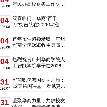
年民办高校财务工作交流
026.08
会圆满举办！
双喜临门！华商“百千
04
万”突击队在2026年“创青
026.08
春”肇庆市赛斩获二等、
三等奖！
首年招生超额录取｜广州
04
华商学院DSE收生圆满收
026.08
官！
热烈祝贺广州华商学院人
04
工智能学院学子在2026年
026.08
广东省大学生计算机设计
大赛中斩获一等奖
华商职院韩国研学之旅：
31
12天跨国课堂，看见更广
026.07
阔的世界
凝聚华商力量，共叙校友
31
情深——走访珠佛两地优