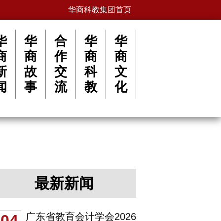
华商科教集团首页
华
华
合
华
华
商
商
作
商
商
新
故
交
科
文
闻
事
流
教
化
最新新闻
广东省教育会计学会2026
04